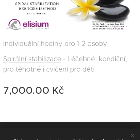
Individuální hodiny pro 1-2 osoby
Spirální stabilizace
- Léčebné, kondiční,
pro těhotné i cvičení pro děti
7,000.00
Kč
© 2014 ELISIUM - centrum regenerace, Nekvasilova 692/31, Karlín