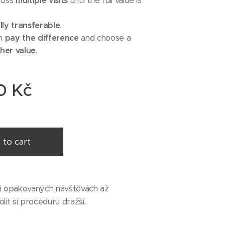
multiple visits
ross
until the full value is
lly transferable
.
pay the difference
an
and choose a
her value
.
0
Kč
 to cart
při opakovaných návštěvách až
olit si proceduru dražší.