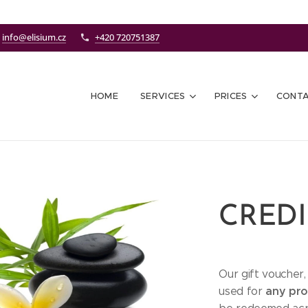
info@elisium.cz
+420 720751387
HOME
SERVICES
PRICES
CONT
CREDI
Our gift voucher,
any proc
used for