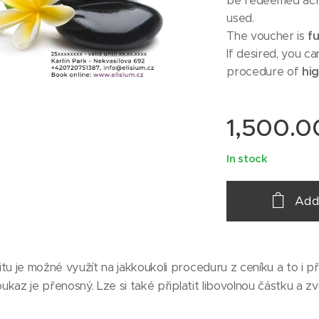
be redeemed ac
used.
fu
The voucher is
If desired, you c
hig
procedure of
1,500.0
In stock
Add
u je možné využít na jakkoukoli proceduru z ceníku a to i 
kaz je přenosný. Lze si také připlatit libovolnou částku a zv