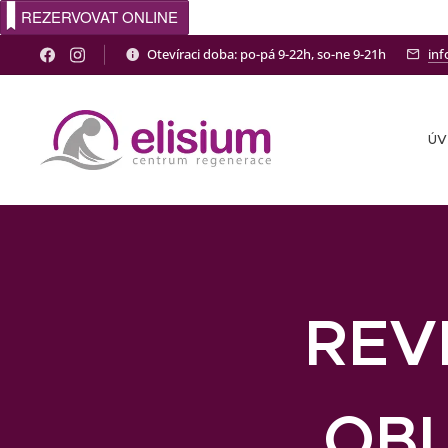
REZERVOVAT ONLINE
Otevíraci doba: po-pá 9-22h, so-ne 9-21h
inf
Ú
REV
OBL