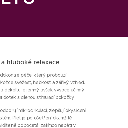
u a hluboké relaxace
 dokonalé péče, který probouzí
okožce svěžest, hebkost a zářivý vzhled.
e a dekoltu je jemný, avšak vysoce účinný
ční dotek s cílenou stimulací pokožky.
dporují mikrocirkulaci, zlepšují okysličení
systém. Pleť je po ošetření okamžitě
viditelně odpočatá, zatímco napětí v