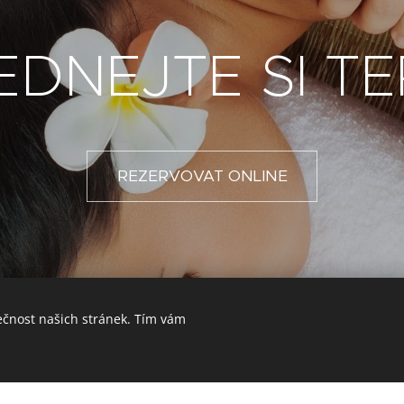
EDNEJTE SI TE
REZERVOVAT ONLINE
ečnost našich stránek. Tím vám
va 692/31, Praha 8 - Karlín