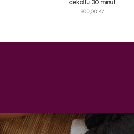
dekoltu 30 minut
800,00
Kč