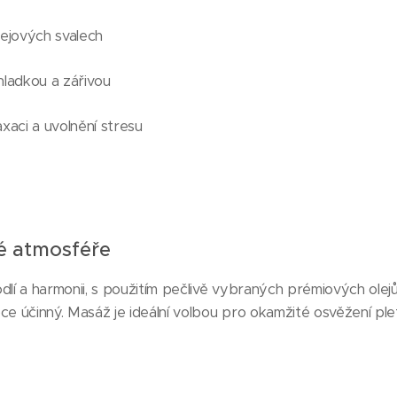
čejových svalech
hladkou a zářivou
axaci a uvolnění stresu
né atmosféře
dlí a harmonii, s použitím pečlivě vybraných prémiových olej
e účinný. Masáž je ideální volbou pro okamžité osvěžení pleti 