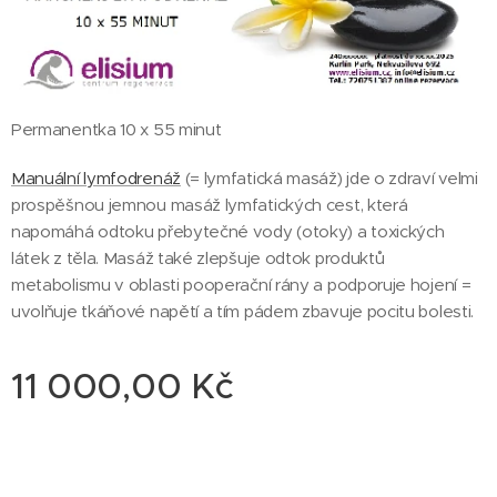
Permanentka 10 x 55 minut
Manuální lymfodrenáž
(= lymfatická masáž) jde o zdraví velmi
prospěšnou jemnou masáž lymfatických cest, která
napomáhá odtoku přebytečné vody (otoky) a toxických
látek z těla. Masáž také zlepšuje odtok produktů
metabolismu v oblasti pooperační rány a podporuje hojení =
uvolňuje tkáňové napětí a tím pádem zbavuje pocitu bolesti.
11 000,00
Kč