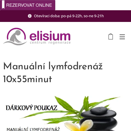
REZERVOVAT ONLINE
Otevíraci doba: po-pá 9-22h, so-ne 9-21h
Manuální lymfodrenáž
10x55minut