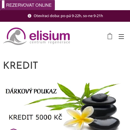
REZERVOVAT ONLINE
Otevíraci doba: po-pá 9-22h, so-ne 9-21h
KREDIT