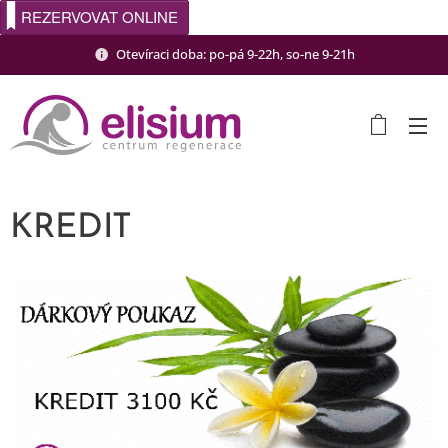
REZERVOVAT ONLINE
Otevíraci doba: po-pá 9-22h, so-ne 9-21h
KREDIT