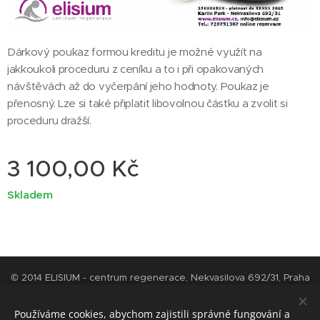
Dárkový poukaz formou kreditu je možné využít na
jakkoukoli proceduru z ceníku a to i při opakovaných
návštěvách až do vyčerpání jeho hodnoty. Poukaz je
přenosný. Lze si také připlatit libovolnou částku a zvolit si
proceduru dražší.
3 100,00
Kč
Skladem
© 2014 ELISIUM - centrum regenerace, Nekvasilova 692/31, Praha
8 - Karlín
Cookies
Používáme cookies, abychom zajistili správné fungování a