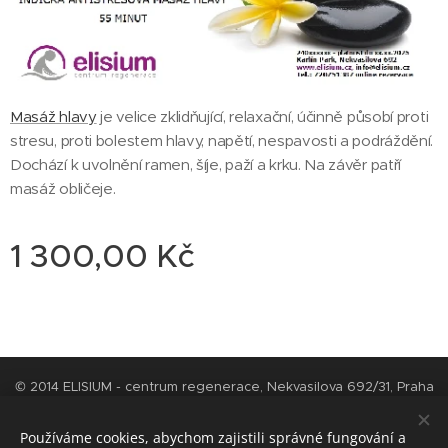
Masáž hlavy
je velice zklidňující, relaxační, účinně působí proti
stresu, proti bolestem hlavy, napětí, nespavosti a podráždění.
Dochází k uvolnění ramen, šíje, paží a krku. Na závěr patří
masáž obličeje.
1 300,00
Kč
© 2014 ELISIUM - centrum regenerace, Nekvasilova 692/31, Praha
8 - Karlín
Cookies
Používáme cookies, abychom zajistili správné fungování a