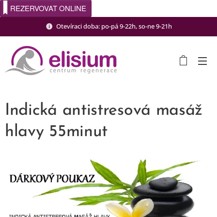
REZERVOVAT ONLINE
Otevíraci doba: po-pá 9-22h, so-ne 9-21h
Indická antistresová masáž
hlavy 55minut