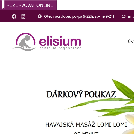
REZERVOVAT ONLINE
Otevíraci doba: po-pá 9-22h, so-ne 9-21h
inf
Ú