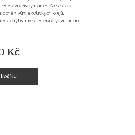
cký a ozdravný účinek. Nevšední
umocněn vůní exotických olejů,
 a pohyby maséra, jakoby tančícího
0
Kč
 košíku