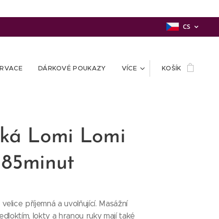
CS
ERVACE
DÁRKOVÉ POUKAZY
VÍCE
KOŠÍK
ká Lomi Lomi
 85minut
 velice příjemná a uvolňující. Masážní
dloktím, lokty a hranou ruky mají také