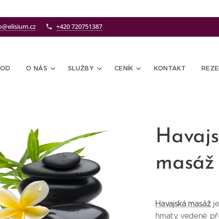
o@elisium.cz
+420 720751387
VOD
O NÁS
SLUŽBY
CENÍK
KONTAKT
REZ
Havajs
masáž
Havajská masáž
je
hmaty, vedené pře