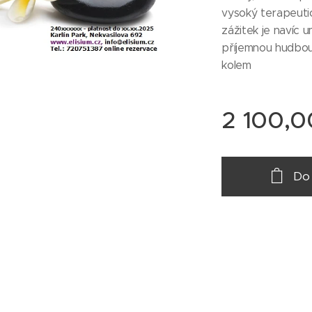
vysoký terapeuti
zážitek je navíc 
příjemnou hudbou
kolem
2 100,0
Do