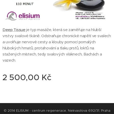
Deep Tissue
je typ masáže, která se zaměřuje na hlubší
vrstvy svalové tkáně. Odstraňuje chronické napětí ve svalech
a uvolňuje nervové cesty a klouby pomocí pomalých
hlubokých hmatů, protahování a tlaku prstů, loktů na
stažených místech, tedy svalových vláknech, šlachách a
vazech.
2 500,00
Kč
© 2014 ELISIUM - centrum regenerace, Nekvasilova 692/31, Praha