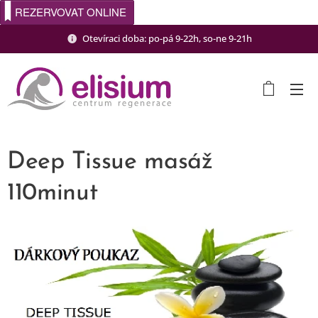
REZERVOVAT ONLINE
Otevíraci doba: po-pá 9-22h, so-ne 9-21h
Deep Tissue masáž
110minut