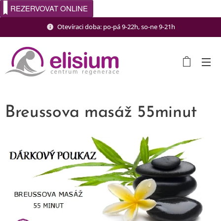
REZERVOVAT ONLINE
Otevíraci doba: po-pá 9-22h, so-ne 9-21h
Breussova masáž 55minut