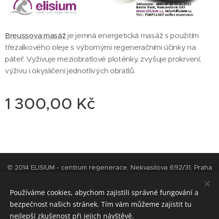
Breussova masáž
je jemná energetická masáž s použitím
třezalkového oleje s výbornými regeneračními účinky na
páteř. Vyživuje meziobratlové ploténky, zvyšuje prokrvení,
výživu i okysličení jednotlivých obratlů.
1 300,00
Kč
© 2014 ELISIUM - centrum regenerace, Nekvasilova 692/31, Praha
8 - Karlín
Cookies
Používáme cookies, abychom zajistili správné fungování a
bezpečnost našich stránek. Tím vám můžeme zajistit tu
Jazyky
nejlepší zkušenost při jejich návštěvě.