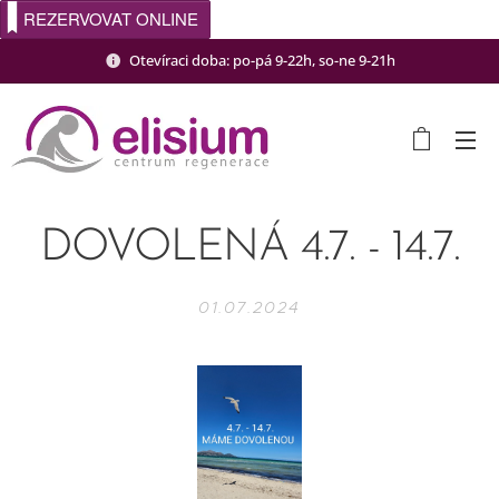
REZERVOVAT ONLINE
Otevíraci doba: po-pá 9-22h, so-ne 9-21h
DOVOLENÁ 4.7. - 14.7.
01.07.2024