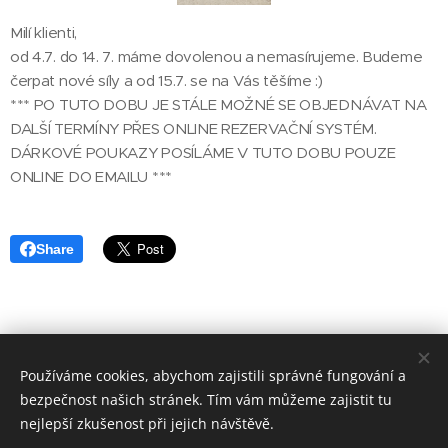
Milí klienti,
od 4.7. do 14. 7. máme dovolenou a nemasírujeme. Budeme
čerpat nové síly a od 15.7. se na Vás těšíme :)
*** PO TUTO DOBU JE STÁLE MOŽNÉ SE OBJEDNÁVAT NA
DALŠÍ TERMÍNY PŘES ONLINE REZERVAČNÍ SYSTÉM.
DÁRKOVÉ POUKAZY POSÍLÁME V TUTO DOBU POUZE
ONLINE DO EMAILU ***
Share
Používáme cookies, abychom zajistili správné fungování a
bezpečnost našich stránek. Tím vám můžeme zajistit tu
© 2014 ELISIUM - centrum regenerace, Nekvasilova 692/31, Praha
nejlepší zkušenost při jejich návštěvě.
8 - Karlín